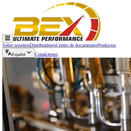
Sobre nosotros
Distribuidores
Centro de documentos
Productos
Contáctenos
Español