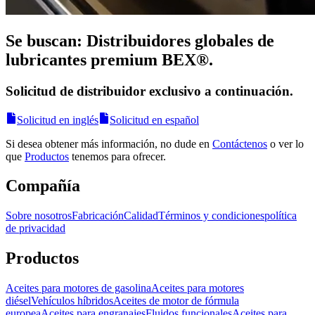
Se buscan: Distribuidores globales de
lubricantes premium BEX®.
Solicitud de distribuidor exclusivo a continuación.
Solicitud en inglés
Solicitud en español
Si desea obtener más información, no dude en
Contáctenos
o ver lo
que
Productos
tenemos para ofrecer.
Compañía
Sobre nosotros
Fabricación
Calidad
Términos y condiciones
política
de privacidad
Productos
Aceites para motores de gasolina
Aceites para motores
diésel
Vehículos híbridos
Aceites de motor de fórmula
europea
Aceites para engranajes
Fluidos funcionales
Aceites para