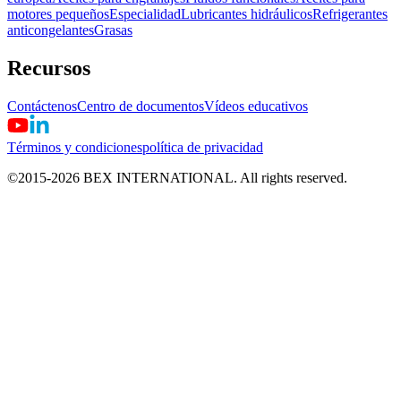
motores pequeños
Especialidad
Lubricantes hidráulicos
Refrigerantes
anticongelantes
Grasas
Recursos
Contáctenos
Centro de documentos
Vídeos educativos
Términos y condiciones
política de privacidad
©2015-
2026
BEX INTERNATIONAL. All rights reserved.