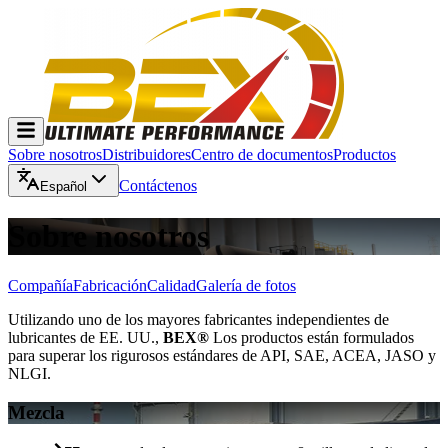
Sobre nosotros
Distribuidores
Centro de documentos
Productos
Contáctenos
Español
Sobre nosotros
Compañía
Fabricación
Calidad
Galería de fotos
Utilizando uno de los mayores fabricantes independientes de
lubricantes de EE. UU.,
BEX®
Los productos están formulados
para superar los rigurosos estándares de API, SAE, ACEA, JASO y
NLGI.
Mezcla